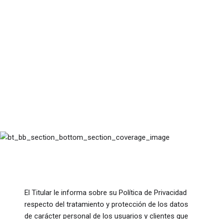
P
olíti
c
a
d
e
Pri
v
a
ci
d
a
d
El Titular le informa sobre su Política de Privacidad
respecto del tratamiento y protección de los datos
de carácter personal de los usuarios y clientes que