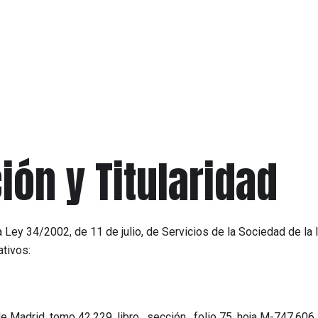
ción y Titularidad
a Ley 34/2002, de 11 de julio, de Servicios de la Sociedad de la
ativos:
de Madrid, tomo 42.229, libro , sección , folio 75, hoja M-747.606,